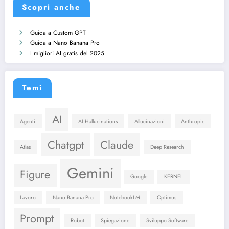
Scopri anche
Guida a Custom GPT
Guida a Nano Banana Pro
I migliori AI gratis del 2025
Temi
AI
Agenti
AI Hallucinations
Allucinazioni
Anthropic
Chatgpt
Claude
Atlas
Deep Research
Gemini
Figure
Google
KERNEL
Lavoro
Nano Banana Pro
NotebookLM
Optimus
Prompt
Robot
Spiegazione
Sviluppo Software