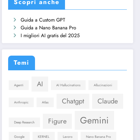
Scopri anche
Guida a Custom GPT
Guida a Nano Banana Pro
I migliori AI gratis del 2025
Temi
AI
Agenti
AI Hallucinations
Allucinazioni
Chatgpt
Claude
Anthropic
Atlas
Gemini
Figure
Deep Research
Google
KERNEL
Lavoro
Nano Banana Pro