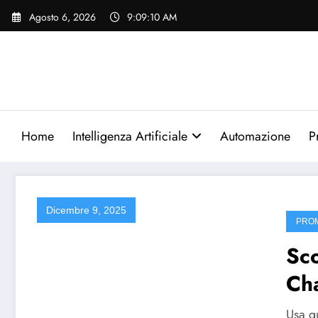
Vai
Agosto 6, 2026
9:09:10 AM
al
contenuto
Home
Intelligenza Artificiale
Automazione
P
Dicembre 9, 2025
PRO
Sco
Ch
Usa qu