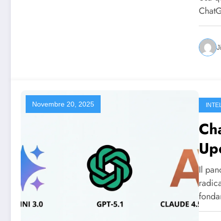
ChatG
J
Novembre 20, 2025
INTE
Ch
Up
Il pan
radic
fonda