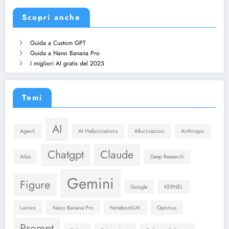
Scopri anche
Guida a Custom GPT
Guida a Nano Banana Pro
I migliori AI gratis del 2025
Temi
AI
Agenti
AI Hallucinations
Allucinazioni
Anthropic
Chatgpt
Claude
Atlas
Deep Research
Gemini
Figure
Google
KERNEL
Lavoro
Nano Banana Pro
NotebookLM
Optimus
Prompt