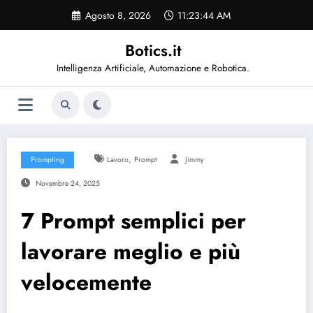
Vai
Agosto 8, 2026
11:23:44 AM
al
contenuto
Botics.it
Intelligenza Artificiale, Automazione e Robotica.
,
Prompting
Lavoro
Prompt
Jimmy
Novembre 24, 2025
7 Prompt semplici per
lavorare meglio e più
velocemente