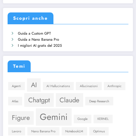
Scopri anche
Guida a Custom GPT
Guida a Nano Banana Pro
I migliori AI gratis del 2025
Temi
AI
Agenti
AI Hallucinations
Allucinazioni
Anthropic
Chatgpt
Claude
Atlas
Deep Research
Gemini
Figure
Google
KERNEL
Lavoro
Nano Banana Pro
NotebookLM
Optimus