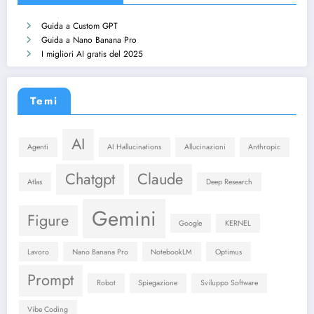
Guida a Custom GPT
Guida a Nano Banana Pro
I migliori AI gratis del 2025
Temi
AI
Agenti
AI Hallucinations
Allucinazioni
Anthropic
Chatgpt
Claude
Atlas
Deep Research
Gemini
Figure
Google
KERNEL
Lavoro
Nano Banana Pro
NotebookLM
Optimus
Prompt
Robot
Spiegazione
Sviluppo Software
Vibe Coding