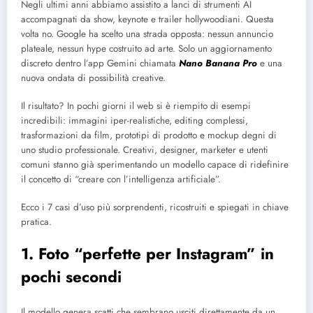
Negli ultimi anni abbiamo assistito a lanci di strumenti AI
accompagnati da show, keynote e trailer hollywoodiani. Questa
volta no. Google ha scelto una strada opposta: nessun annuncio
plateale, nessun hype costruito ad arte. Solo un aggiornamento
discreto dentro l’app Gemini chiamata
Nano Banana Pro
e una
nuova ondata di possibilità creative.
Il risultato? In pochi giorni il web si è riempito di esempi
incredibili: immagini iper-realistiche, editing complessi,
trasformazioni da film, prototipi di prodotto e mockup degni di
uno studio professionale. Creativi, designer, marketer e utenti
comuni stanno già sperimentando un modello capace di ridefinire
il concetto di “creare con l’intelligenza artificiale”.
Ecco i 7 casi d’uso più sorprendenti, ricostruiti e spiegati in chiave
pratica.
1. Foto “perfette per Instagram” in
pochi secondi
Il modello genera scatti che sembrano usciti direttamente da un