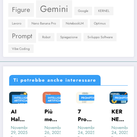
Gemini
Figure
Google
KERNEL
Lavoro
Nano Banana Pro
NotebookLM
Optimus
Prompt
Robot
Spiegazione
Sviluppo Software
Vibe Coding
Ti potrebbe anche interessare
ZA
INTELLIGENZA
PROMPTING
PROMPTING
AUTOMAZIONE
ARTIFICIALE
Vibe
Più
7
KER
Codi
mem
Prom
NEL
ng: la
Novembre
oria,
pt
Prom
Novembre
Novembre
Novembre
22, 2025
nuov
26, 2025
24, 2025
24, 2025
più
semp
pt
Jimmy