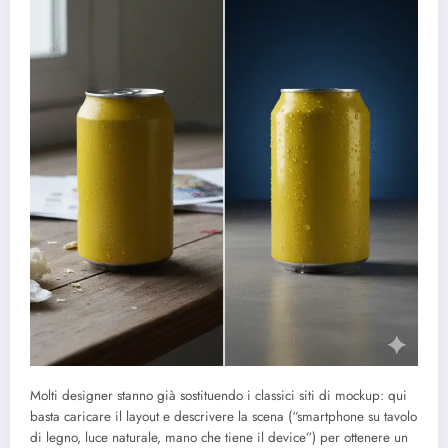
Molti designer stanno già sostituendo i classici siti di mockup: qui
basta caricare il layout e descrivere la scena (“smartphone su tavolo
di legno, luce naturale, mano che tiene il device”) per ottenere un