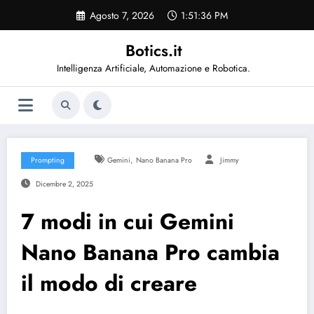
Vai
Agosto 7, 2026
1:51:37 PM
al
contenuto
Botics.it
Intelligenza Artificiale, Automazione e Robotica.
,
Prompting
Gemini
Nano Banana Pro
Jimmy
Dicembre 2, 2025
7 modi in cui Gemini
Nano Banana Pro cambia
il modo di creare